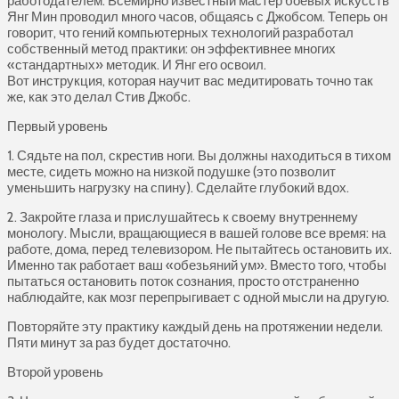
работодателем. Всемирно известный мастер боевых искусств
Янг Мин проводил много часов, общаясь с Джобсом. Теперь он
говорит, что гений компьютерных технологий разработал
собственный метод практики: он эффективнее многих
«стандартных» методик. И Янг его освоил.
Вот инструкция, которая научит вас медитировать точно так
же, как это делал Стив Джобс.
Первый уровень
1. Сядьте на пол, скрестив ноги. Вы должны находиться в тихом
месте, сидеть можно на низкой подушке (это позволит
уменьшить нагрузку на спину). Сделайте глубокий вдох.
2. Закройте глаза и прислушайтесь к своему внутреннему
монологу. Мысли, вращающиеся в вашей голове все время: на
работе, дома, перед телевизором. Не пытайтесь остановить их.
Именно так работает ваш «обезьяний ум». Вместо того, чтобы
пытаться остановить поток сознания, просто отстраненно
наблюдайте, как мозг перепрыгивает с одной мысли на другую.
Повторяйте эту практику каждый день на протяжении недели.
Пяти минут за раз будет достаточно.
Второй уровень