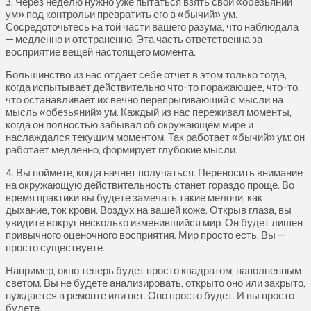
3. Через неделю нужно уже пытаться взять свой «обезьяний
ум» под контрольи превратить его в «бычий» ум.
Сосредоточьтесь на той части вашего разума, что наблюдала
— медленно и отстраненно. Эта часть ответственна за
восприятие вещей настоящего момента.
Большинство из нас отдает себе отчет в этом только тогда,
когда испытывает действительно что-то поражающее, что-то,
что останавливает их вечно перепрыгивающий с мысли на
мысль «обезьяний» ум. Каждый из нас переживал моменты,
когда он полностью забывал об окружающем мире и
наслаждался текущим моментом. Так работает «бычий» ум: он
работает медленно, формирует глубокие мысли.
4. Вы поймете, когда начнет получаться. Переносить внимание
на окружающую действительность станет гораздо проще. Во
время практики вы будете замечать такие мелочи, как
дыхание, ток крови. Воздух на вашей коже. Открыв глаза, вы
увидите вокруг несколько изменившийся мир. Он будет лишен
привычного оценочного восприятия. Мир просто есть. Вы —
просто существуете.
Например, окно теперь будет просто квадратом, наполненным
светом. Вы не будете анализировать, открыто оно или закрыто,
нуждается в ремонте или нет. Оно просто будет. И вы просто
будете.