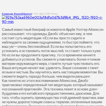
Команда Фрилайфинга
9 Лет Ago
1228 Views
Самый известный биограф основателя Apple Уолтер Айзексон
рассказывает, что однажды Джобс объяснил ему, в чем
состоит суть медитации: «Если вы просто сидите и
наблюдаете за своими ощущениями, то быстро поймете, что
ваш ум — очень беспокойный. Если вы попытаетесь его
успокоить и остановить поток мыслей, то станет только хуже.
Но если вы продолжите практику, то со временем начнете
добиваться успехов. Вы сможете улавливать более «тонкие
материи окружающего мира, станете лучше чувствовать его.
Ваша интуиция начнет вас удивлять. Ваше сознание станет
ясным и чистым. Вы научитесь жить настоящим моментом. Вы
сможете видеть гораздо больше, чем видели раньше».
Как понятно из этого воспоминания Айзексона, Джобс
практиковал определенный тип медитации, который называют
«осознанной практикой». Эта техника лежит в основе дзен-
буддизма и его китайского предшественника, даосизма. Для
того, чтобы оценить преимущества этой древней практики, вам
не нужны дорогостоящие сеансы терапии, оплаченные вашим