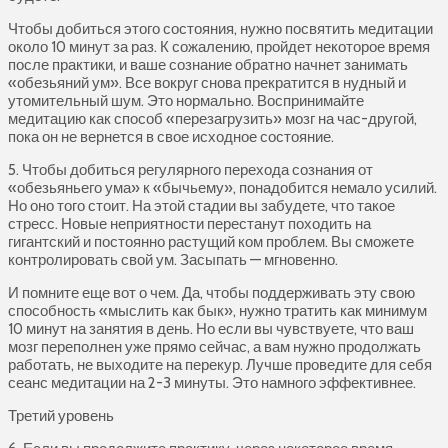
Чтобы добиться этого состояния, нужно посвятить медитации
около 10 минут за раз. К сожалению, пройдет некоторое время
после практики, и ваше сознание обратно начнет занимать
«обезьяний ум». Все вокруг снова прекратится в нудный и
утомительный шум. Это нормально. Воспринимайте
медитацию как способ «перезагрузить» мозг на час-другой,
пока он не вернется в свое исходное состояние.
5. Чтобы добиться регулярного перехода сознания от
«обезьяньего ума» к «бычьему», понадобится немало усилий.
Но оно того стоит. На этой стадии вы забудете, что такое
стресс. Новые неприятности перестанут походить на
гигантский и постоянно растущий ком проблем. Вы сможете
контролировать свой ум. Засыпать — мгновенно.
И помните еще вот о чем. Да, чтобы поддерживать эту свою
способность «мыслить как бык», нужно тратить как минимум
10 минут на занятия в день. Но если вы чувствуете, что ваш
мозг переполнен уже прямо сейчас, а вам нужно продолжать
работать, не выходите на перекур. Лучше проведите для себя
сеанс медитации на 2-3 минуты. Это намного эффективнее.
Третий уровень