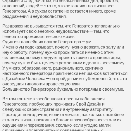
Огромный след начатых, но незаконченных дел, проектов,
отношений, людей — это то, что оставляют по жизни все
Генераторы. А в сухом остатке не остается ничего, кроме
раздражения и неудовольствия.
Раздражение вызывается тем, что Генератор неправильно
использует свою энергию, неудовольствие — тем, что
Генератор проживает не свою жизнь.
Один из главнейших врагов Генератора — ум.
Именно ум подсказывает, почему нужно держаться за ту или
иную работу, почему нужно просыпаться именно с этим
человеком, почему следует принять такие то правила игры,
почему нужно быть целеустремленным и делать все самому.
У умного, образованного, рационального, критично
настроенного генератора практически нет шансов встретиться
с Дизайном Человека — он пройдет мимо, убежденный, что это
очередная типология вроде соционики.
Большинство Генераторов буквально потеряны в своем уме.
В этом контексте особенно интересны наблюдения
Генераторов, пробующих проживать Свой Дизайн и
следующих своей стратегии и внутреннему авторитету.
Проходит полгода-год, и они отмечают, насколько спокойнее
стала их жизнь, насколько богаче и разнообразнее стали их
ощущения и переживания, сколько, если угодно, магии,
случайных и благоприятных совпадений, удачных