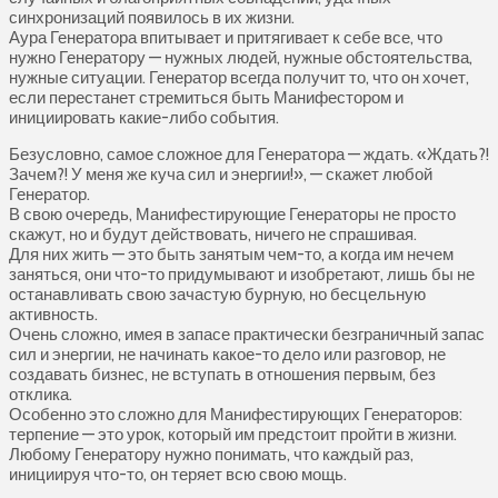
синхронизаций появилось в их жизни.
Аура Генератора впитывает и притягивает к себе все, что
нужно Генератору — нужных людей, нужные обстоятельства,
нужные ситуации. Генератор всегда получит то, что он хочет,
если перестанет стремиться быть Манифестором и
инициировать какие-либо события.
Безусловно, самое сложное для Генератора — ждать. «Ждать?!
Зачем?! У меня же куча сил и энергии!», — скажет любой
Генератор.
В свою очередь, Манифестирующие Генераторы не просто
скажут, но и будут действовать, ничего не спрашивая.
Для них жить — это быть занятым чем-то, а когда им нечем
заняться, они что-то придумывают и изобретают, лишь бы не
останавливать свою зачастую бурную, но бесцельную
активность.
Очень сложно, имея в запасе практически безграничный запас
сил и энергии, не начинать какое-то дело или разговор, не
создавать бизнес, не вступать в отношения первым, без
отклика.
Особенно это сложно для Манифестирующих Генераторов:
терпение — это урок, который им предстоит пройти в жизни.
Любому Генератору нужно понимать, что каждый раз,
инициируя что-то, он теряет всю свою мощь.