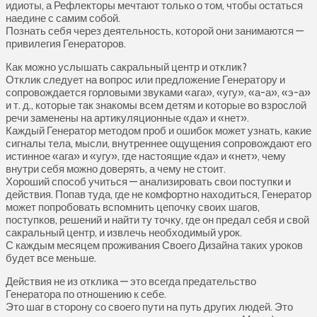
идиоты, а Рефлекторы мечтают только о том, чтобы остаться
наедине с самим собой.
Познать себя через деятельность, которой они занимаются —
привилегия Генераторов.
Как можно услышать сакральный центр и отклик?
Отклик следует на вопрос или предложение Генератору и
сопровождается горловыми звуками «ага», «угу», «а-а», «э-а»
и т. д., которые так знакомы всем детям и которые во взрослой
речи заменены на артикуляционные «да» и «нет».
Каждый Генератор методом проб и ошибок может узнать, какие
сигналы тела, мысли, внутреннее ощущения сопровождают его
истинное «ага» и «угу», где настоящие «да» и «нет», чему
внутри себя можно доверять, а чему не стоит.
Хороший способ учиться — анализировать свои поступки и
действия. Попав туда, где не комфортно находиться, Генератор
может попробовать вспомнить цепочку своих шагов,
поступков, решений и найти ту точку, где он предал себя и свой
сакральный центр, и извлечь необходимый урок.
С каждым месяцем проживания Своего Дизайна таких уроков
будет все меньше.
Действия не из отклика — это всегда предательство
Генератора по отношению к себе.
Это шаг в сторону со своего пути на путь других людей. Это