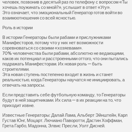
человек, позвонив в десятый раз по телефону с вопросом «Ты
хочешь поужинать со мной?», услышит в ответ «Угу».
Это означает, что эмоциональный Генератор готов войти во
взаимоотношения со всей ясностью.
Роль в истории
В истории Генераторы были рабами и прислужниками
Манифесторов, потому что у них нет возможности
соревноваться со своими «хозяевами».
70% человечества были рабами, абсолютно не ведающими,
каков их потенциал и расстроенными оттого, что они пытались
подражать Манифесторам. Их новая роль — быть
строителями.
Эта новая ступень постепенно входит в жизнь и станет
реальностью, когда Генераторы научатся не инициировать, а
отвечать на запросы.
Если представить себе футбольную команду, то Генераторы
будут в ней защитниками. Их сила — в их реакции на то, что
приходит извне.
Известные Генераторы: Далай Лама, Альберт Эйнштейн, Карл
Густав Юнг, Моцарт. Лючиано Паворотти, Дастин Хоффман,
Грета Гарбо, Мадонна, Элвис Пресли, Уолт Дисней.