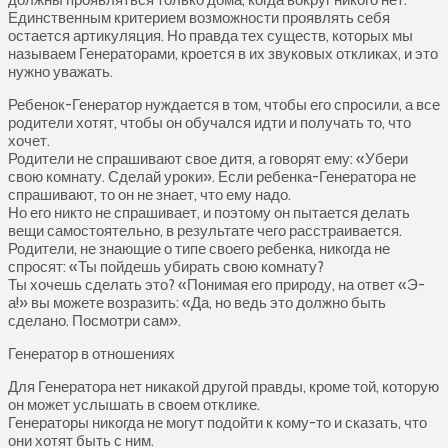
Единственным критерием возможности проявлять себя
остается артикуляция. Но правда тех существ, которых мы
называем Генераторами, кроется в их звуковых откликах, и это
нужно уважать.
Ребенок-Генератор нуждается в том, чтобы его спросили, а все
родители хотят, чтобы он обучался идти и получать то, что
хочет.
Родители не спрашивают свое дитя, а говорят ему: «Убери
свою комнату. Сделай уроки». Если ребенка-Генератора не
спрашивают, то он не знает, что ему надо.
Но его никто не спрашивает, и поэтому он пытается делать
вещи самостоятельно, в результате чего расстраивается.
Родители, не знающие о типе своего ребенка, никогда не
спросят: «Ты пойдешь убирать свою комнату?
Ты хочешь сделать это? «Понимая его природу, на ответ «Э-
а!» вы можете возразить: «Да, но ведь это должно быть
сделано. Посмотри сам».
Генератор в отношениях
Для Генератора нет никакой другой правды, кроме той, которую
он может услышать в своем отклике.
Генераторы никогда не могут подойти к кому-то и сказать, что
они хотят быть с ним.