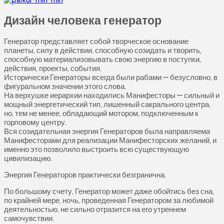
Дизайн человека генератор
Генератор представляет собой творческое основание
планеты, силу в действии, способную созидать и творить,
способную материализовывать свою энергию в поступки,
действия, проекты, события.
Исторически Генераторы всегда были рабами — безусловно, в
фигуральном значении этого слова.
На верхушке иерархии находились Манифесторы — сильный и
мощный энергетический тип, лишенный сакрального центра,
но, тем не менее, обладающий мотором, подключенным к
горловому центру.
Вся созидательная энергия Генераторов была направляема
Манифесторами для реализации Манифесторских желаний, и
именно это позволило выстроить всю существующую
цивилизацию.
Энергия Генераторов практически безгранична.
По большому счету, Генератор может даже обойтись без сна,
по крайней мере, ночь, проведенная Генератором за любимой
деятельностью, не сильно отразится на его утреннем
самочувствии.