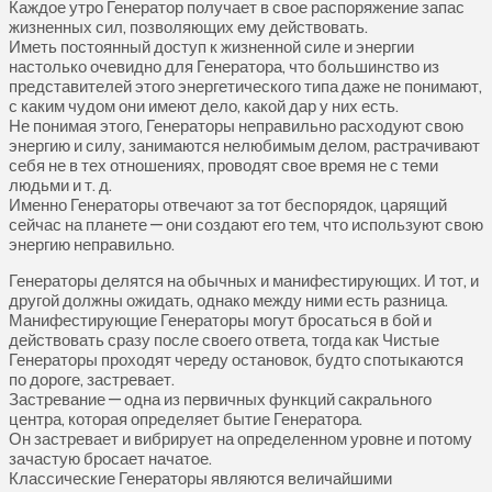
Каждое утро Генератор получает в свое распоряжение запас
жизненных сил, позволяющих ему действовать.
Иметь постоянный доступ к жизненной силе и энергии
настолько очевидно для Генератора, что большинство из
представителей этого энергетического типа даже не понимают,
с каким чудом они имеют дело, какой дар у них есть.
Не понимая этого, Генераторы неправильно расходуют свою
энергию и силу, занимаются нелюбимым делом, растрачивают
себя не в тех отношениях, проводят свое время не с теми
людьми и т. д.
Именно Генераторы отвечают за тот беспорядок, царящий
сейчас на планете — они создают его тем, что используют свою
энергию неправильно.
Генераторы делятся на обычных и манифестирующих. И тот, и
другой должны ожидать, однако между ними есть разница.
Манифестирующие Генераторы могут бросаться в бой и
действовать сразу после своего ответа, тогда как Чистые
Генераторы проходят череду остановок, будто спотыкаются
по дороге, застревает.
Застревание — одна из первичных функций сакрального
центра, которая определяет бытие Генератора.
Он застревает и вибрирует на определенном уровне и потому
зачастую бросает начатое.
Классические Генераторы являются величайшими