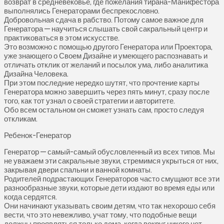
возврат в средневековье, где пожелания тирана-Манифестора
выполнялись Генераторами беспрекословно.
Добровольная сдача в рабство. Потому самое важное для
Генератора — научиться слышать свой сакральный центр и
практиковаться в этом искусстве.
Это возможно с помощью другого Генератора или Проектора,
уже знающего о Своем Дизайне и умеющего распознавать и
отличать отклик от желаний и посылок ума, либо аналитика
Дизайна Человека.
При этом последние нередко шутят, что прочтение карты
Генератора можно завершить через пять минут, сразу после
того, как тот узнал о своей стратегии и авторитете.
Обо всем остальном он сможет узнать сам, просто следуя
откликам.
Ребенок-Генератор
Генератор — самый-самый обусловленный из всех типов. Мы
не уважаем эти сакральные звуки, стремимся укрыться от них,
закрывая двери спальни и ванной комнаты.
Родителей подрастающих Генераторов часто смущают все эти
разнообразные звуки, которые дети издают во время еды или
когда сердятся.
Они начинают указывать своим детям, что так нехорошо себя
вести, что это невежливо, учат тому, что подобные вещи
должны проявляться только дома, когда вокруг никого нет.