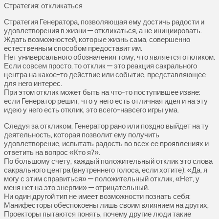
Стратегия: откликаться
Стратегия Генератора, позволяющая ему достичь радости и
удовлетворения в жизни — откликаться, а не инициировать.
Ждать возможностей, которые жизнь сама, совершенно
естественным способом предоставит им.
Нет универсального обозначения тому, что является откликом.
Если совсем просто, то отклик — это реакция сакрального
центра на какое-то действие или событие, представляющее
для него интерес.
При этом отклик может быть на что-то поступившее извне:
если Генератор решит, что у него есть отличная идея и на эту
идею у него есть отклик, это всего-навсего игры ума.
Следуя за откликом, Генератор рано или поздно выйдет на ту
деятельность, которая позволит ему получить
удовлетворение, испытать радость во всех ее проявлениях и
ответить на вопрос «Кто я?».
По большому счету, каждый положительный отклик это слова
сакрального центра (внутреннего голоса, если хотите): «Да, я
могу с этим справиться» — положительный отклик, «Нет, у
меня нет на это энергии» — отрицательный.
Ни один другой тип не имеет возможности познать себя:
Манифесторы обеспокоены лишь своим влиянием на других,
Проекторы пытаются понять, почему другие люди такие