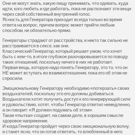
Они не могут знать, какую пищу принимать, что одевать, куда
идти, кого любить и где работать, пока не распознают эти вещи
через свой собственный внутренний голос.
Ясность для Генератора приходит всегда только во время
ответа на вопрос, причем вопрос может прийти любым
способом, не обязательно прямо.
Генераторы страдают от расстройства, и никто так сильно не
расстраивается в сексе, как они.
Классический Генератор, который решает умом, что хочет
быть с кем-то, в итоге глубокое разочаровывается по поводу
таких отношений, поскольку ничего в них не работает.
Первая вещь, которую надо понять Генератору, это то, что он
НЕ может вступать во взаимоотношения, пока его об этом не
спросили.
Эмоциональному Генератору необходимо «потерзать» своих
воздыхателей, поскольку это его должны добиваться.
Воздыхатели хотят получить доступ к его генерирующей силе
и удовольствию, хотят, чтобы Генератор ответил немедленно,
а он говорит: «Я должен подумать об этом».
Такая «пытка» создает, на самом деле, в хорошем смысле
здоровое напряжение.
И когда Генератор пройдет через свою эмоциональную волну,
и станет ясно, что он готов ответить, то влюбленный в него