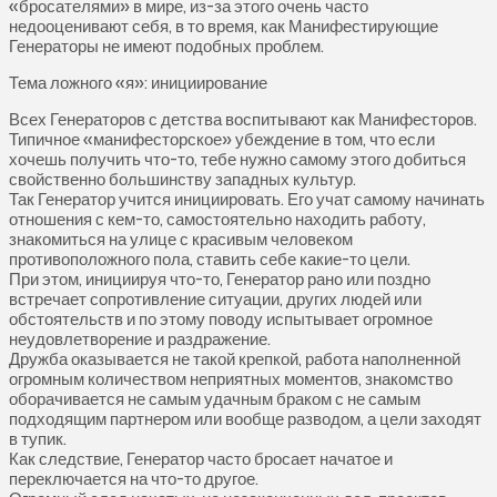
«бросателями» в мире, из-за этого очень часто
недооценивают себя, в то время, как Манифестирующие
Генераторы не имеют подобных проблем.
Тема ложного «я»: инициирование
Всех Генераторов с детства воспитывают как Манифесторов.
Типичное «манифесторское» убеждение в том, что если
хочешь получить что-то, тебе нужно самому этого добиться
свойственно большинству западных культур.
Так Генератор учится инициировать. Его учат самому начинать
отношения с кем-то, самостоятельно находить работу,
знакомиться на улице с красивым человеком
противоположного пола, ставить себе какие-то цели.
При этом, инициируя что-то, Генератор рано или поздно
встречает сопротивление ситуации, других людей или
обстоятельств и по этому поводу испытывает огромное
неудовлетворение и раздражение.
Дружба оказывается не такой крепкой, работа наполненной
огромным количеством неприятных моментов, знакомство
оборачивается не самым удачным браком с не самым
подходящим партнером или вообще разводом, а цели заходят
в тупик.
Как следствие, Генератор часто бросает начатое и
переключается на что-то другое.