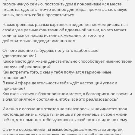
гармоничную семью, построить дом в понравившемся месте
планеты, сделать, что-то ценное для мира, прожить счастливую
жизнь, познать себя и просветлиться.
Насмотревшись разных картинок и видео, мы можем рисовать в
своём уме разные фантазии об идеальной жизни, но это может
отличаться от наших истинных желаний, от того, что
действительно подходит именно нам.
От чего именно ты будешь получать наибольшее
удовлетворение?
Какое место для жизни действительно способствует именно твоей
наилучшей реализации?
Как встретить того, с кем у тебя получатся гармоничные
отношения?
В какой сфере деятельности тебя ждёт настоящий успех и
признание?
Как оказываться в благоприятном месте, в благоприятное время и
в благоприятном состоянии, чтобы всё это реализовалось?
Именно с осознания ответов на эти вопросы, и начинается твоя
настоящая жизнь, когда ты знаешь и применяешь в своей жизни
всё то, что помогает тебе чувствовать свой поток и идти по нему.
С этими осознаниями ты высвобождаешь множество энергии,
которая уходила на достижение ложных целей и перестаёшь