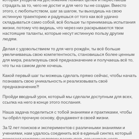
страдать за то, чего не достиг и для чего ты не создан. Вместо
этого, с любопытством, шаг за шагом, ты выходишь на свою
истинную траекторию и радуешься от того как всё удачно
складываться само собой, всё больше ты принимаешь испытания
жизни, потому что видишь, что через них раскрываются твои
настоящие таланты, которые несут истинную пользу другим
людям.
Делая с удовольствием то для чего рождён, ты всё больше
увеличиваешь свою компетентность, становишься более ценным
для мира, реализуешь своё предназначение и получаешь всё то,
что ты на самом деле хочешь.
Какой первый шаг ты можешь сделать прямо сейчас, чтобы начать
познавать свою уникальность и реализовывать своё
предназначение?!
Пройди вводный урок, который мы сделали доступным для всех,
ссылка на него в конце этого послания.
Наша задача поделиться с тобой знаниями и практиками, чтобы
ты обрёл прочную основу, фундамент в своей жизни.
За 12 лет поисков и экспериментов с различными знаниями и
учениями, нам удалось соединить всё в единый синтез, который
помогает каждому человеку раскрывать его уникальность,