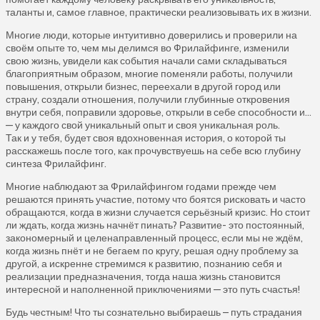
таланты и, самое главное, практически реализовывать их в жизни.
Многие люди, которые интуитивно доверились и проверили на
своём опыте то, чем мы делимся во Фрилайфинге, изменили
свою жизнь, увидели как события начали сами складываться
благоприятным образом, многие поменяли работы, получили
повышения, открыли бизнес, переехали в другой город или
страну, создали отношения, получили глубинные откровения
внутри себя, поправили здоровье, открыли в себе способности и…
— у каждого свой уникальный опыт и своя уникальная роль.
Так и у тебя, будет своя вдохновенная история, о которой ты
расскажешь после того, как прочувствуешь на себе всю глубину
синтеза Фрилайфинг.
Многие наблюдают за Фрилайфингом годами прежде чем
решаются принять участие, потому что боятся рисковать и часто
обращаются, когда в жизни случается серьёзный кризис. Но стоит
ли ждать, когда жизнь начнёт пинать? Развитие- это постоянный,
закономерный и целенаправленный процесс, если мы не ждём,
когда жизнь пнёт и не бегаем по кругу, решая одну проблему за
другой, а искренне стремимся к развитию, познанию себя и
реализации предназначения, тогда наша жизнь становится
интересной и наполненной приключениями — это путь счастья!
Будь честным! Что ты сознательно выбираешь – путь страдания